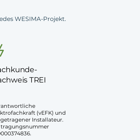
 jedes WESIMA-Projekt.
achkunde-
achweis TREI
rantwortliche
ektrofachkraft (vEFK) und
getragener Installateur.
ntragungsnummer
0000374836.