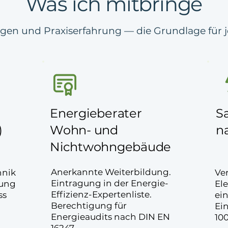
Was ich mitbringe
ngen und Praxiserfahrung — die Grundlage für
Energieberater
S
)
Wohn- und
n
Nichtwohngebäude
Anerkannte Weiterbildung.
hnik
Ve
Eintragung in der Energie-
rung
El
Effizienz-Expertenliste.
ss
ein
Berechtigung für
Ei
Energieaudits nach DIN EN
10