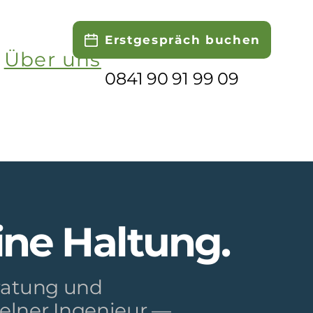
Erstgespräch buchen
Über uns
0841 90 91 99 09
ine Haltung.
ratung und
zelner Ingenieur —