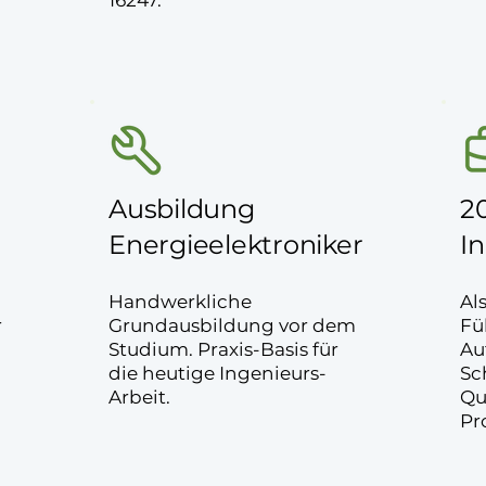
16247.
Ausbildung
2
Energieelektroniker
I
Handwerkliche
Al
r
Grundausbildung vor dem
Fü
Studium. Praxis-Basis für
Au
die heutige Ingenieurs-
Sc
Arbeit.
Qu
Pr