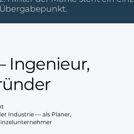
in Übergabepunkt.
– Ingenieur,
Gründer
kt
r Industrie — als Planer,
 Einzelunternehmer