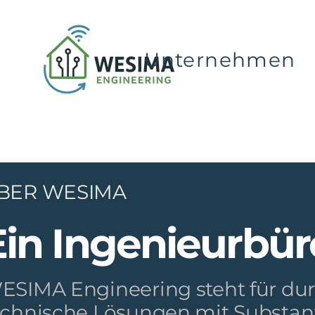
Unternehmen
BER WESIMA
Ein Ingenieurbüro
ESIMA Engineering steht für du
echnische Lösungen mit Substanz.