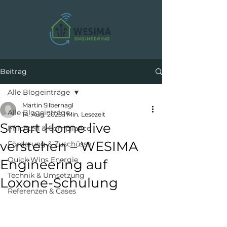
Beitrag
Alle Blogeinträge
Martin Silbernagl
Alle Blogeinträge
14. Aug. 2025
1 Min. Lesezeit
Smart Home live
Pflichten & Compliance
verstehen – WESIMA
Förderung & Zuschüsse
Quick Wins Energie
Engineering auf
Technik & Umsetzung
Loxone-Schulung
Referenzen & Cases