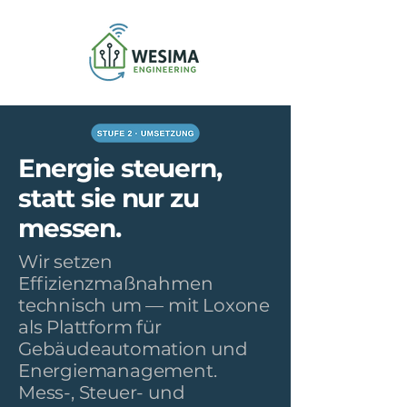
Energie steuern,
statt sie nur zu
messen.
Wir setzen
Effizienzmaßnahmen
technisch um — mit Loxone
als Plattform für
Gebäudeautomation und
Energiemanagement.
Mess-, Steuer- und