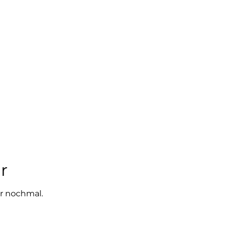
r
r nochmal.