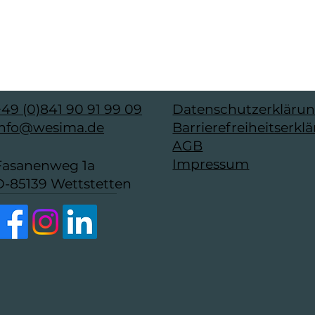
+49 (0)841 90 91 99 09
Datenschutzerkläru
info@wesima.de
Barrierefreiheitserkl
AGB
Impressum
Fasanenweg 1a
D-85139 Wettstetten