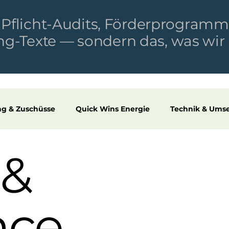
zu Pflicht-Audits, Förderprogra
-Texte — sondern das, was wir in
ng & Zuschüsse
Quick Wins Energie
Technik & Ums
 &
nce