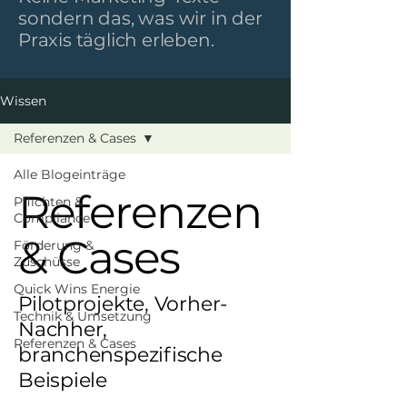
sondern das, was wir in der
Praxis täglich erleben.
Wissen
Referenzen & Cases
Alle Blogeinträge
Referenzen
Pflichten &
Compliance
& Cases
Förderung &
Zuschüsse
Quick Wins Energie
Pilotprojekte, Vorher-
Technik & Umsetzung
Nachher,
Referenzen & Cases
branchenspezifische
Beispiele