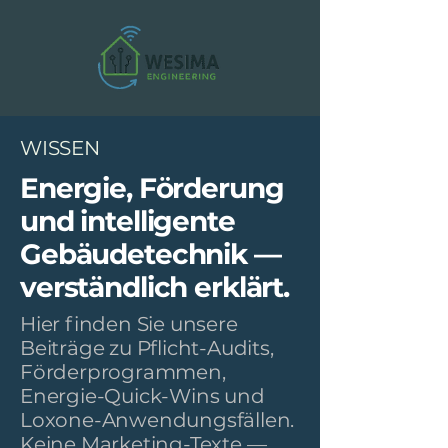
WISSEN
Energie, Förderung
und intelligente
Gebäudetechnik —
verständlich erklärt.
Hier finden Sie unsere
Beiträge zu Pflicht-Audits,
Förderprogrammen,
Energie-Quick-Wins und
Loxone-Anwendungsfällen.
Keine Marketing-Texte —